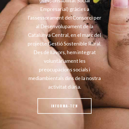
(Responsabilitat Social
Empresarial) gràcies a
l'assessorament del Consorci per
al Desenvolupament de la
Catalunya Central, en el marc del
projecte Gestió Sostenible Rural.
Des de llavors, hem integrat
voluntàriament les
preocupacions socials i
mediambientals dins de la nostra
activitat diària.
INFORMA-TE'N