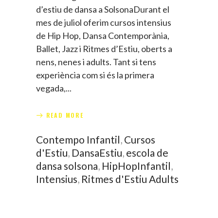
d’estiu de dansa a SolsonaDurant el
mes de juliol oferim cursos intensius
de Hip Hop, Dansa Contemporània,
Ballet, Jazz i Ritmes d’Estiu, oberts a
nens, nenes i adults. Tant si tens
experiència com si és la primera
vegada,
READ MORE
Contempo Infantil
,
Cursos
d'Estiu
,
DansaEstiu
,
escola de
dansa solsona
,
HipHopInfantil
,
Intensius
,
Ritmes d'Estiu Adults