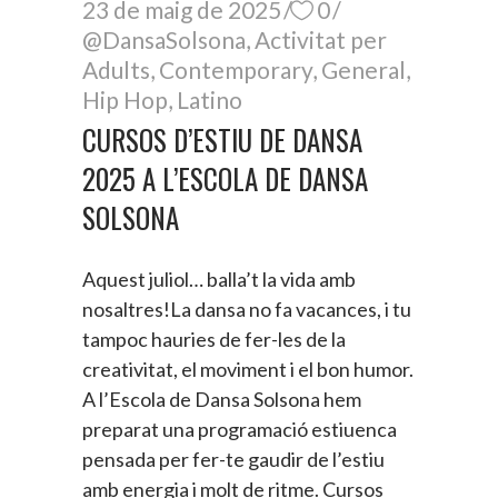
23 de maig de 2025
0
@DansaSolsona
,
Activitat per
Adults
,
Contemporary
,
General
,
Hip Hop
,
Latino
CURSOS D’ESTIU DE DANSA
2025 A L’ESCOLA DE DANSA
SOLSONA
Aquest juliol… balla’t la vida amb
nosaltres!La dansa no fa vacances, i tu
tampoc hauries de fer-les de la
creativitat, el moviment i el bon humor.
A l’Escola de Dansa Solsona hem
preparat una programació estiuenca
pensada per fer-te gaudir de l’estiu
amb energia i molt de ritme. Cursos