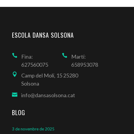
ESCOLA DANSA SOLSONA
Fina:
Martí:
627560075
658953078
Camp del Molí, 15 25280
Solsona
info@dansasolsona.cat
BLOG
3 de novembre de 2025