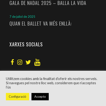
GALA DE NADAL 2025 – BALLA LA VIDA
7 de juliol de 2025
QUAN EL BALLET VA MÉS ENLLÀ:
XARXES SOCIALS
Utilitzem cookies amb la finalitat d’oferir els nostres serveis.
Si navegues pel nostre lloc web, considerem que n’acceptes
l’ús
Disseny web
Grafkic
–
Política de privacitat
Configuració
Accepto