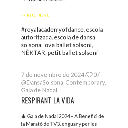
READ MORE
#royalacademyofdance
,
escola
autoritzada
,
escola de dansa
solsona
,
jove ballet solsoní
,
NÈKTAR
,
petit ballet solsoní
7 de novembre de 2024
0
@DansaSolsona
,
Contemporary
,
Gala de Nadal
RESPIRANT LA VIDA
🎄 Gala de Nadal 2024 – A Benefici de
la Marató de TV3, enguany per les