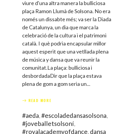
viure d'una altra manera la bulliciosa
plaça Ramon Llumà de Solsona. No era
només un dissabte més; va ser la Diada
de Catalunya, un dia que marca la
celebració de la cultura i el patrimoni
català. I què podria encapsular millor
aquest esperit que una vetllada plena
de música y dansa que va reunir la
comunitat.La plaça: bulliciosa i
desbordadaDir que la plaça estava
plena de gom a gom seria un
READ MORE
#aeda
,
#escoladedansasolsona
,
#joveballetsolsoní
,
#royalacademyofdance
,
dansa