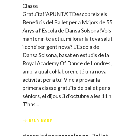
Classe
Gratuïta!”APUNTA'TDescobreix els
Beneficis del Ballet per a Majors de 55
Anys a l’Escola de Dansa Solsona!Vols
mantenir-te actiu, millorar la teva salut
i conèixer gent nova? L’Escola de
Dansa Solsona, basat en estudis de la
Royal Academy Of Dance de Londres,
amb la qual col·laborem, té una nova
activitat per a tu! Vine a provar la
primera classe gratuïta de ballet per a
sèniors, el dijous 3 d’octubre a les 11 h.
T'has
READ MORE
#escoladedansasolsona
,
Ballet