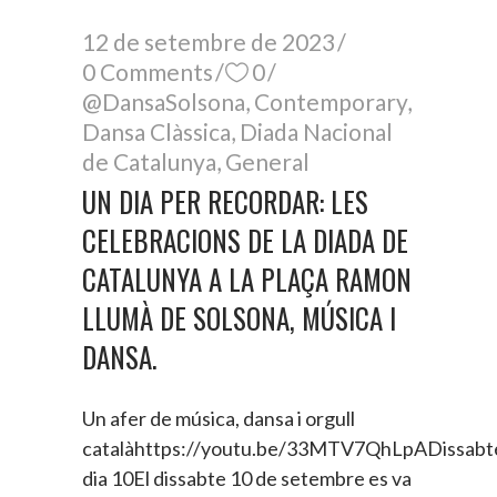
12 de setembre de 2023
0 Comments
0
@DansaSolsona
,
Contemporary
,
Dansa Clàssica
,
Diada Nacional
de Catalunya
,
General
UN DIA PER RECORDAR: LES
CELEBRACIONS DE LA DIADA DE
CATALUNYA A LA PLAÇA RAMON
LLUMÀ DE SOLSONA, MÚSICA I
DANSA.
Un afer de música, dansa i orgull
catalàhttps://youtu.be/33MTV7QhLpADissabt
dia 10El dissabte 10 de setembre es va