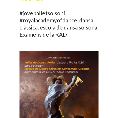
#joveballetsolsoní
,
#royalacademyofdance
,
dansa
clàssica
,
escola de dansa solsona
,
Exàmens de la RAD