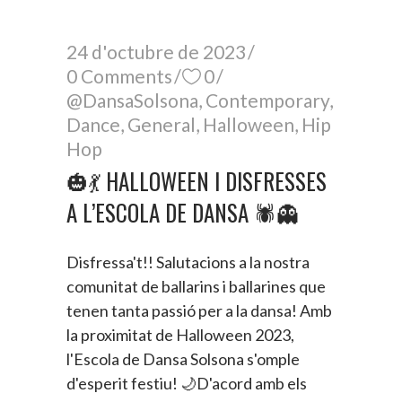
24 d'octubre de 2023
0 Comments
0
@DansaSolsona
,
Contemporary
,
Dance
,
General
,
Halloween
,
Hip
Hop
🎃💃 HALLOWEEN I DISFRESSES
A L’ESCOLA DE DANSA 🕷️👻
Disfressa't!! Salutacions a la nostra
comunitat de ballarins i ballarines que
tenen tanta passió per a la dansa! Amb
la proximitat de Halloween 2023,
l'Escola de Dansa Solsona s'omple
d'esperit festiu! 🌙D'acord amb els