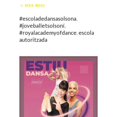
READ MORE
#escoladedansasolsona
,
#joveballetsolsoní
,
#royalacademyofdance
,
escola
autoritzada