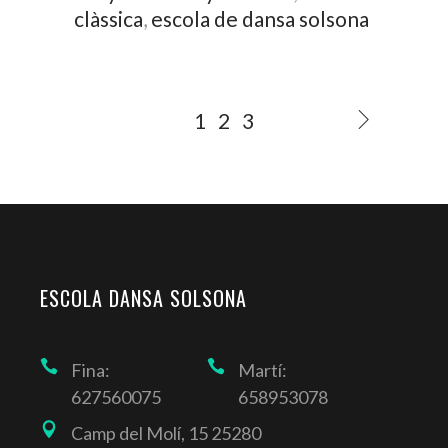
clàssica
,
escola de dansa solsona
1
2
3
ESCOLA DANSA SOLSONA
Fina:
Martí:
627560075
658953078
Camp del Molí, 15 25280