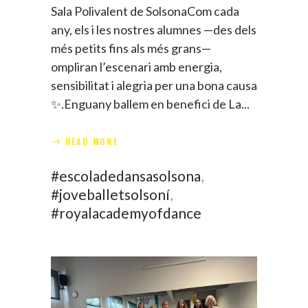
Sala Polivalent de SolsonaCom cada
any, els i les nostres alumnes —des dels
més petits fins als més grans—
ompliran l’escenari amb energia,
sensibilitat i alegria per una bona causa
✨.Enguany ballem en benefici de La
READ MORE
#escoladedansasolsona
,
#joveballetsolsoní
,
#royalacademyofdance