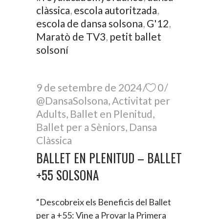
clàssica
,
escola autoritzada
,
escola de dansa solsona
,
G'12
,
Maratò de TV3
,
petit ballet
solsoní
9 de setembre de 2024
0
@DansaSolsona
,
Activitat per
Adults
,
Ballet en Plenitud
,
Ballet per a Sèniors
,
Dansa
Clàssica
BALLET EN PLENITUD – BALLET
+55 SOLSONA
“Descobreix els Beneficis del Ballet
per a +55: Vine a Provar la Primera