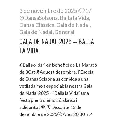
3 de novembre de 2025
1
@DansaSolsona
,
Balla la Vida
,
Dansa Clàssica
,
Gala de Nadal
,
Gala de Nadal
,
General
GALA DE NADAL 2025 – BALLA
LA VIDA
💃 Ball solidari en benefici de La Marató
de 3Cat 🎗️Aquest desembre, l’Escola
de Dansa Solsona us convida a una
vetllada molt especial: la nostra Gala
de Nadal 2025 – “Balla la Vida”, una
festa plena d’emoció, dansa i
solidaritat 💖.🗓️ Dissabte 13 de
desembre de 2025🕣 A les 20.30 h📍