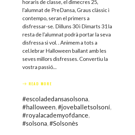
horaris de classe, el dimecres 25,
l'alumnat de PreDansa, Graus clàssic i
contempo, seran el primers a
disfressar-se. Dilluns 30 i Dimarts 31 la
resta de l'alumnat podrà portar la seva
disfressa si vol. . Animem a tots a
cel.lebrar Halloween ballant amb les
seves millors disfresses. Convertiu la
vostra passió
READ MORE
#escoladedansasolsona
,
#halloween
,
#joveballetsolsoní
,
#royalacademyofdance
,
#solsona
,
#Solsonès