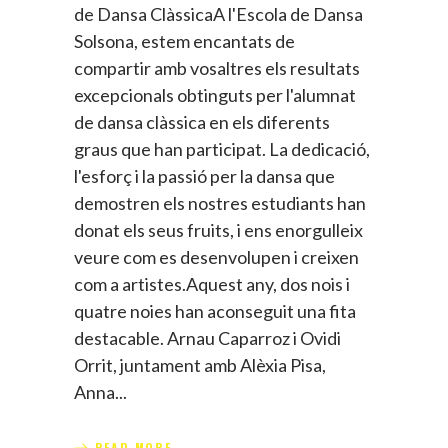
de Dansa ClàssicaA l'Escola de Dansa
Solsona, estem encantats de
compartir amb vosaltres els resultats
excepcionals obtinguts per l'alumnat
de dansa clàssica en els diferents
graus que han participat. La dedicació,
l'esforç i la passió per la dansa que
demostren els nostres estudiants han
donat els seus fruits, i ens enorgulleix
veure com es desenvolupen i creixen
com a artistes.Aquest any, dos nois i
quatre noies han aconseguit una fita
destacable. Arnau Caparroz i Ovidi
Orrit, juntament amb Alèxia Pisa,
Anna
READ MORE