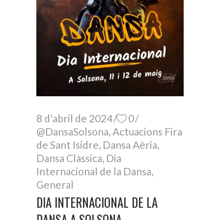
8 d'abril de 2024
0
@DansaSolsona
,
Actuacions Fira
de Sant Isidre
,
Dansa Aèria
,
Dansa Clàssica
,
Dia
Internacional de la Dansa
,
General
DIA INTERNACIONAL DE LA
DANSA A SOLSONA