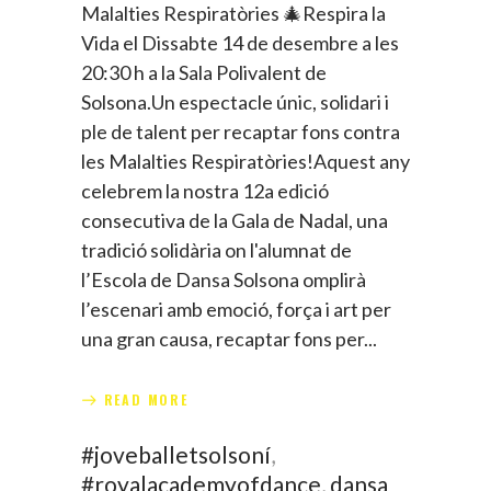
Malalties Respiratòries 🎄Respira la
Vida el Dissabte 14 de desembre a les
20:30 h a la Sala Polivalent de
Solsona.Un espectacle únic, solidari i
ple de talent per recaptar fons contra
les Malalties Respiratòries!Aquest any
celebrem la nostra 12a edició
consecutiva de la Gala de Nadal, una
tradició solidària on l'alumnat de
l’Escola de Dansa Solsona omplirà
l’escenari amb emoció, força i art per
una gran causa, recaptar fons per
READ MORE
#joveballetsolsoní
,
#royalacademyofdance
,
dansa