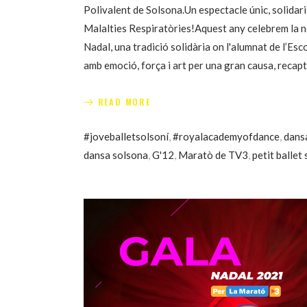
Polivalent de Solsona.Un espectacle únic, solidari 
Malalties Respiratòries!Aquest any celebrem la n
Nadal, una tradició solidària on l'alumnat de l’Es
amb emoció, força i art per una gran causa, recapt
READ MORE
#joveballetsolsoní
,
#royalacademyofdance
,
dansa
dansa solsona
,
G'12
,
Maratò de TV3
,
petit ballet