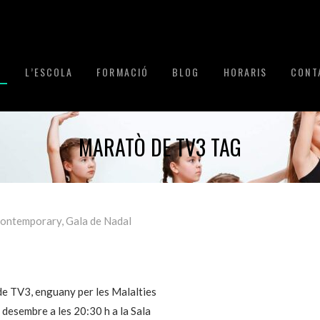
I
L’ESCOLA
FORMACIÓ
BLOG
HORARIS
CONT
MARATÒ DE TV3 TAG
ontemporary
,
Gala de Nadal
de TV3, enguany per les Malalties
 desembre a les 20:30 h a la Sala