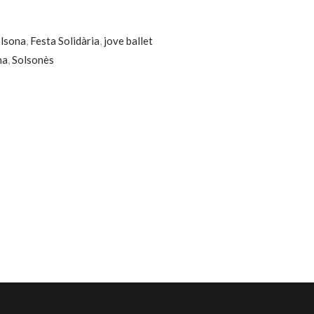
olsona
,
Festa Solidària
,
jove ballet
na
,
Solsonès