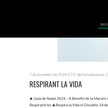
INIC
7 de novembre de 2024
0
@DansaSolsona
,
C
RESPIRANT LA VIDA
🎄 Gala de Nadal 2024 – A Benefici de la Marató 
Respiratòries 🎄Respira la Vida el Dissabte 14 de