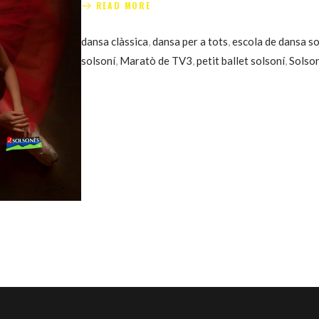
READ MORE
dansa clàssica
,
dansa per a tots
,
escola de dansa s
solsoní
,
Maratò de TV3
,
petit ballet solsoní
,
Solso