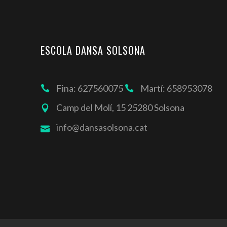
ESCOLA DANSA SOLSONA
Fina: 627560075
Martí: 658953078
Camp del Molí, 15 25280 Solsona
info@dansasolsona.cat