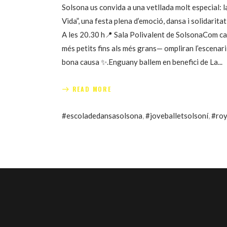
Solsona us convida a una vetllada molt especial: l
Vida”, una festa plena d’emoció, dansa i solidarit
A les 20.30 h📍 Sala Polivalent de SolsonaCom cad
més petits fins als més grans— ompliran l’escenari 
bona causa ✨.Enguany ballem en benefici de La
READ MORE
#escoladedansasolsona
,
#joveballetsolsoní
,
#ro