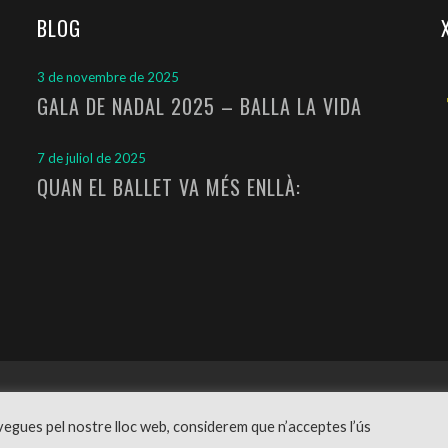
BLOG
3 de novembre de 2025
GALA DE NADAL 2025 – BALLA LA VIDA
7 de juliol de 2025
QUAN EL BALLET VA MÉS ENLLÀ:
Disseny web
Grafkic
–
Política de privacitat
navegues pel nostre lloc web, considerem que n’acceptes l’ús