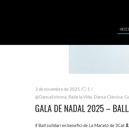
INIC
3 de novembre de 2025
1
@DansaSolsona
,
Balla la Vida
,
Dansa Clàssica
,
Ga
GALA DE NADAL 2025 – BALL
💃 Ball solidari en benefici de La Marató de 3Cat 