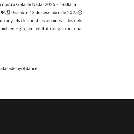
a nostra Gala de Nadal 2025 – “Balla la
at 💖.🗓️ Dissabte 13 de desembre de 2025🕣
a any, els i les nostres alumnes —des dels
amb energia, sensibilitat i alegria per una
yalacademyofdance