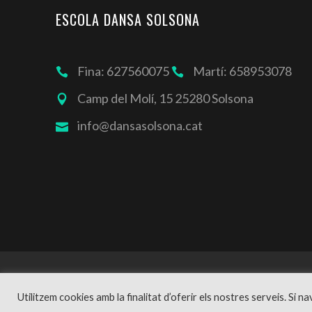
ESCOLA DANSA SOLSONA
Fina: 627560075
Martí: 658953078
Camp del Molí, 15 25280 Solsona
info@dansasolsona.cat
Utilitzem cookies amb la finalitat d’oferir els nostres serveis. Si 