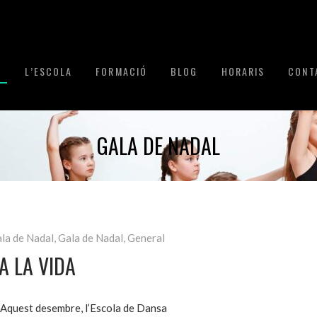
I
L’ESCOLA
FORMACIÓ
BLOG
HORARIS
CONT
GALA DE NADAL
la de Nadal
,
Gala de Nadal
,
General
A LA VIDA
🎗️Aquest desembre, l’Escola de Dansa