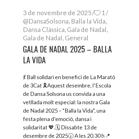
3 de novembre de 2025
1
@DansaSolsona
,
Balla la Vida
,
Dansa Clàssica
,
Gala de Nadal
,
Gala de Nadal
,
General
GALA DE NADAL 2025 – BALLA
LA VIDA
💃 Ball solidari en benefici de La Marató
de 3Cat 🎗️Aquest desembre, l’Escola
de Dansa Solsona us convida a una
vetllada molt especial: la nostra Gala
de Nadal 2025 – “Balla la Vida”, una
festa plena d’emoció, dansa i
solidaritat 💖.🗓️ Dissabte 13 de
desembre de 2025🕣 A les 20.30 h📍