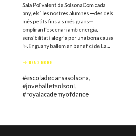
Sala Polivalent de SolsonaCom cada
any, els i les nostres alumnes —des dels
més petits fins als més grans—
ompliran l’escenari amb energia,
sensibilitat i alegria per una bona causa
✨.Enguany ballem en benefici de La
READ MORE
#escoladedansasolsona
,
#joveballetsolsoní
,
#royalacademyofdance