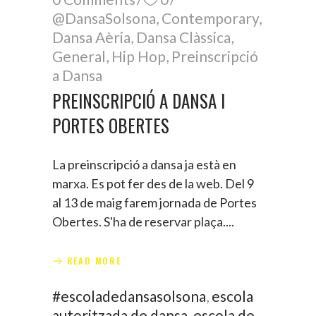
@DansaSolsona
,
Contemporary
,
Dansa Aèria
,
Dansa Clàssica
,
General
,
Hip Hop
,
Preinscripció
a Dansa
PREINSCRIPCIÓ A DANSA I
PORTES OBERTES
La preinscripció a dansa ja està en
marxa. Es pot fer des de la web. Del 9
al 13 de maig farem jornada de Portes
Obertes. S'ha de reservar plaça.
READ MORE
#escoladedansasolsona
,
escola
autoritzada de dansa
,
escola de