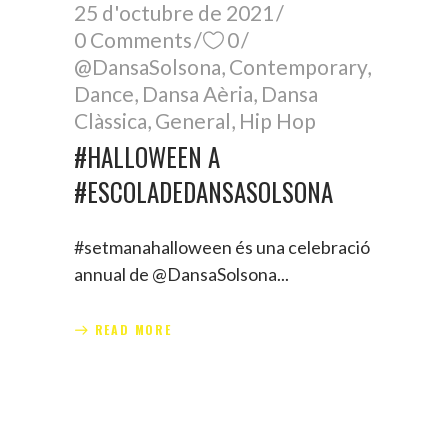
25 d'octubre de 2021
0 Comments
0
@DansaSolsona
,
Contemporary
,
Dance
,
Dansa Aèria
,
Dansa
Clàssica
,
General
,
Hip Hop
#HALLOWEEN A
#ESCOLADEDANSASOLSONA
#setmanahalloween és una celebració
annual de @DansaSolsona
READ MORE