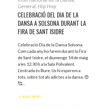
General
,
Hip Hop
CELEBRACIÓ DEL DIA DE LA
DANSA A SOLSONA DURANT LA
FIRA DE SANT ISIDRE
Celebració Dia de la Dansa Solsona.
Com cada any ho farem durant la Fira
de Sant Isidre, el diumenge 14 de maig
a les 12.30 h a la Sala Polivalent.
L'entrada és lliure. Us hi esperem a
tots, sobre tot als adictes a la dansa. 😍
🥰
READ MORE