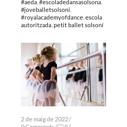
#aeda
,
#escoladedansasolsona
,
#joveballetsolsoní
,
#royalacademyofdance
,
escola
autoritzada
,
petit ballet solsoní
2 de maig de 2022
0 Comments
0