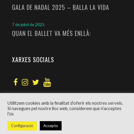
GALA DE NADAL 2025 – BALLA LA VIDA
7 de juliol de 2025
QUAN EL BALLET VA MÉS ENLLÀ:
XARXES SOCIALS
Utilitzem cookies amb la finalitat d’oferir els nostres serveis.
Si navegues pel nostre lloc web, considerem que n’acceptes
l’ús
Disseny web
Grafkic
–
Política de privacitat
Configuració
Accepto