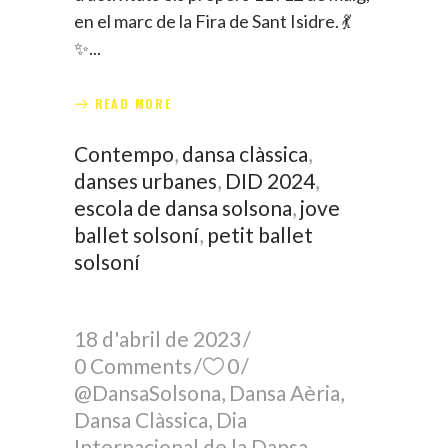
en el marc de la Fira de Sant Isidre. 💃
✨
READ MORE
Contempo
,
dansa clàssica
,
danses urbanes
,
DID 2024
,
escola de dansa solsona
,
jove
ballet solsoní
,
petit ballet
solsoní
18 d'abril de 2023
0 Comments
0
@DansaSolsona
,
Dansa Aèria
,
Dansa Clàssica
,
Dia
Internacional de la Dansa
,