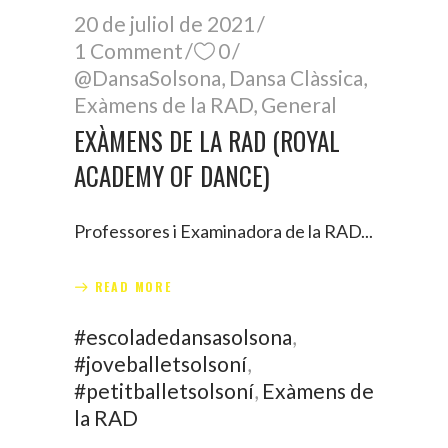
20 de juliol de 2021
1 Comment
0
@DansaSolsona
,
Dansa Clàssica
,
Exàmens de la RAD
,
General
EXÀMENS DE LA RAD (ROYAL
ACADEMY OF DANCE)
Professores i Examinadora de la RAD
READ MORE
#escoladedansasolsona
,
#joveballetsolsoní
,
#petitballetsolsoní
,
Exàmens de
la RAD