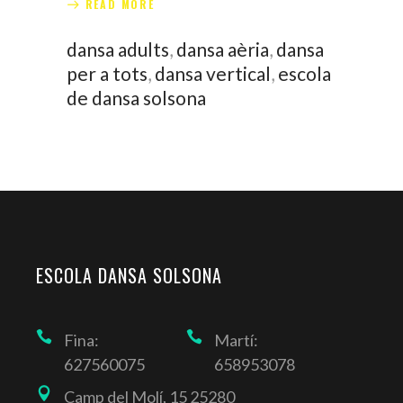
READ MORE
dansa adults
,
dansa aèria
,
dansa
per a tots
,
dansa vertical
,
escola
de dansa solsona
ESCOLA DANSA SOLSONA
Fina:
Martí:
627560075
658953078
Camp del Molí, 15 25280