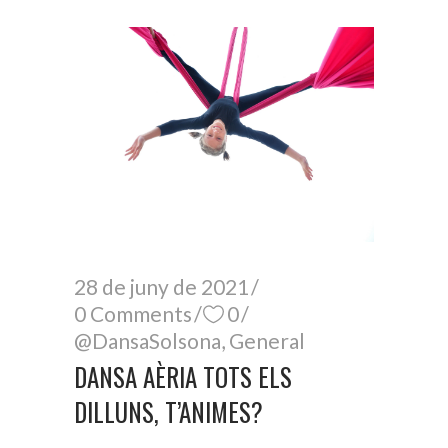
28 de juny de 2021
0 Comments
0
@DansaSolsona
,
General
DANSA AÈRIA TOTS ELS
DILLUNS, T’ANIMES?