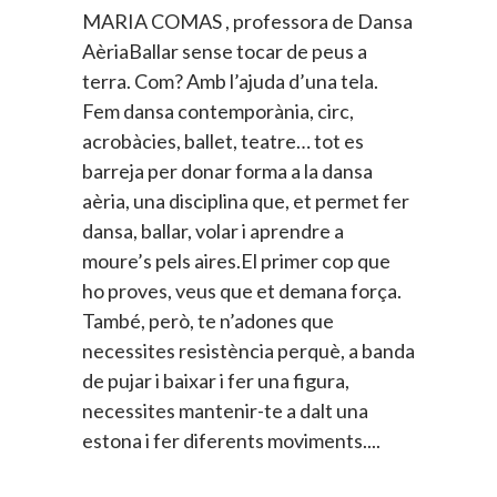
MARIA COMAS , professora de Dansa
AèriaBallar sense tocar de peus a
terra. Com? Amb l’ajuda d’una tela.
Fem dansa contemporània, circ,
acrobàcies, ballet, teatre… tot es
barreja per donar forma a la dansa
aèria, una disciplina que, et permet fer
dansa, ballar, volar i aprendre a
moure’s pels aires.El primer cop que
ho proves, veus que et demana força.
També, però, te n’adones que
necessites resistència perquè, a banda
de pujar i baixar i fer una figura,
necessites mantenir-te a dalt una
estona i fer diferents moviments.